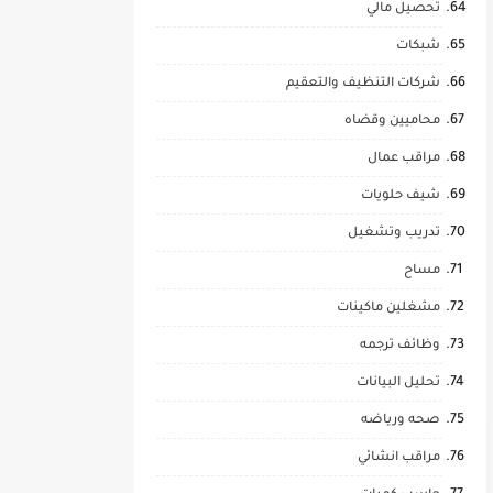
تحصيل مالي
شبكات
شركات التنظيف والتعقيم
محاميين وقضاه
مراقب عمال
شيف حلويات
تدريب وتشغيل
مساح
مشغلين ماكينات
وظائف ترجمه
تحليل البيانات
صحه ورياضه
مراقب انشائي