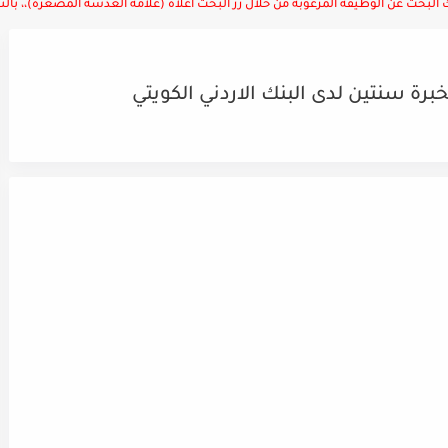
لبحث عن الوظيفة المرغوبة من خلال زر البحث أعلاه (علامة العدسة المصغرة)،، بالتوف
ة سنتين لدى البنك الاردني الكويتي