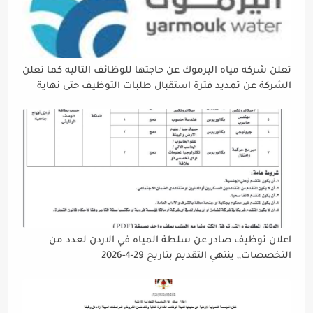
تعلن شركه مياه اليرموك عن حاجتها للوظائف التاليه كما تعلن
الشركة عن تمديد فترة استقبال طلبات التوظيف حتى نهاية
دوام يوم الخميس الموافق2026/5/21 القادم، حرصًا منها على
إتاحة الفرصة الكافية أمام الجميع لاستكمال إجراءات التقديم.
اعلان توظيف صادر عن سلطة المياه في الاردن لعدد من
التخصصات,, ينتهي التقديم بتاريح 29-4-2026