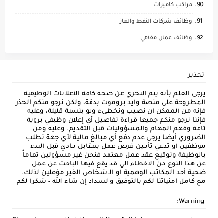
مراقب كاميرات
وظائف شركات النفط والغاز
وظائف عمال مقاهي
تحذير
يرجى العلم بأنه يتم التحري عن صحة كافة الاعلانات الوظيفية
المطروحة على منصة وايد بروموت بدقة، ولكن نرجو منكم الحذر
فإنه من الممكن ان نصيب ونخطىء ولو بنسبة قليلة، وعليه
فإننا نرجو منكم جميعا قراءة تفاصيل أي إعلان وظيفي بروية
تامة وفهم المهام والمسؤوليات قبل التقديم. وعليه ومن
الضروري أيضا يرجى عدم دفع أي مبالغ مالية لأي جهة تطلب
موظفين او تدعي تأمين فرص عمل بمقابل مادي قبل البدء
بالوظيفة وتوقيع عقد عمل معتمد فنحن غير مسؤولين تماماً
عن هذا النوع من الاخطاء الي قد يقع فيها الباحث عن عمل
ضحية أحد المكاتب الوهمية او الاشخاص الغير مؤهلين لذلك.
مع كامل امنياتنا لكم بالتوفيق والسداد إن شاء الله - شكرا لكم
Warning: