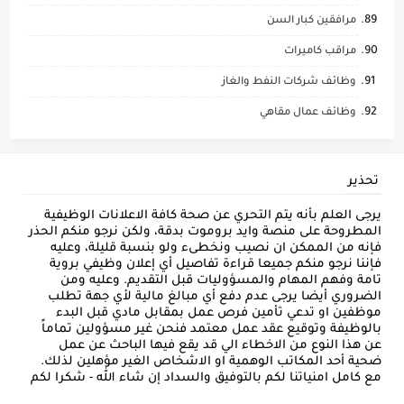
مرافقين كبار السن
مراقب كاميرات
وظائف شركات النفط والغاز
وظائف عمال مقاهي
تحذير
يرجى العلم بأنه يتم التحري عن صحة كافة الاعلانات الوظيفية
المطروحة على منصة وايد بروموت بدقة، ولكن نرجو منكم الحذر
فإنه من الممكن ان نصيب ونخطىء ولو بنسبة قليلة، وعليه
فإننا نرجو منكم جميعا قراءة تفاصيل أي إعلان وظيفي بروية
تامة وفهم المهام والمسؤوليات قبل التقديم. وعليه ومن
الضروري أيضا يرجى عدم دفع أي مبالغ مالية لأي جهة تطلب
موظفين او تدعي تأمين فرص عمل بمقابل مادي قبل البدء
بالوظيفة وتوقيع عقد عمل معتمد فنحن غير مسؤولين تماماً
عن هذا النوع من الاخطاء الي قد يقع فيها الباحث عن عمل
ضحية أحد المكاتب الوهمية او الاشخاص الغير مؤهلين لذلك.
مع كامل امنياتنا لكم بالتوفيق والسداد إن شاء الله - شكرا لكم