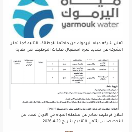
تعلن شركه مياه اليرموك عن حاجتها للوظائف التاليه كما تعلن
الشركة عن تمديد فترة استقبال طلبات التوظيف حتى نهاية
دوام يوم الخميس الموافق2026/5/21 القادم، حرصًا منها على
إتاحة الفرصة الكافية أمام الجميع لاستكمال إجراءات التقديم.
اعلان توظيف صادر عن سلطة المياه في الاردن لعدد من
التخصصات,, ينتهي التقديم بتاريح 29-4-2026