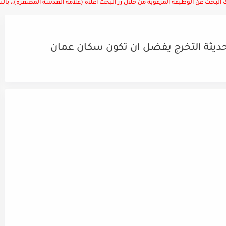
لبحث عن الوظيفة المرغوبة من خلال زر البحث أعلاه (علامة العدسة المصغرة)،، بالتوف
ديثة التخرج يفضل ان تكون سكان عمان