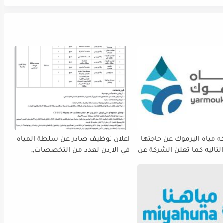
 مياه اليرموك عن حاجتها
اعلان توظيف صادر عن سلطة المياه
لتاليه كما تعلن الشركة عن
في الاردن لعدد من التخصصات,,
ة استقبال طلبات التوظيف
ينتهي التقديم بتاريح 29-4-2026
 دوام يوم الخميس
الموافق2026/5/21 القادم، حرصًا منها
الفرصة الكافية أمام
ستكمال إجراءات التقديم.