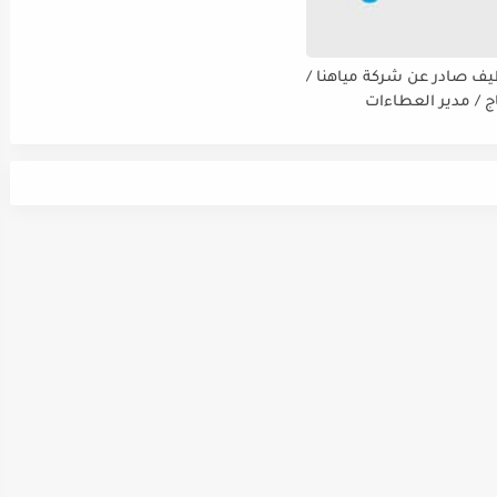
يف صادر عن شركة مياهنا /
اج / مدير العطاءات
ت / ضابط نوعية / مدقق
سي - مالي