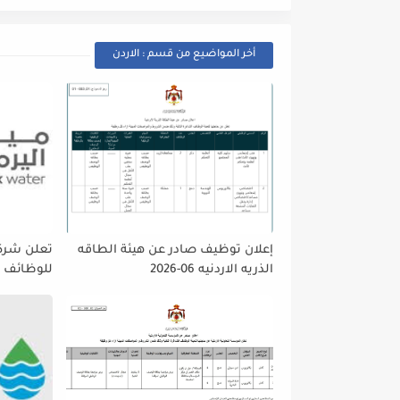
أخر المواضيع من قسم : الاردن
إعلان توظيف صادر عن هيئة الطاقه
تعلن شركه
الذريه الاردنيه 06-2026
للوظائف ا
تمديد فتر
حتى نهاية
على إتاحة 
الجميع لا