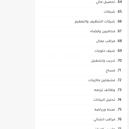
تحصيل مالي
شبكات
شركات التنظيف والتعقيم
محاميين وقضاه
مراقب عمال
شيف حلويات
تدريب وتشغيل
مساح
مشغلين ماكينات
وظائف ترجمه
تحليل البيانات
صحه ورياضه
مراقب انشائي