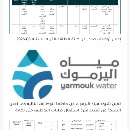
إعلان توظيف صادر عن هيئة الطاقه الذريه الاردنيه 06-2026
تعلن شركه مياه اليرموك عن حاجتها للوظائف التاليه كما تعلن
الشركة عن تمديد فترة استقبال طلبات التوظيف حتى نهاية
دوام يوم الخميس الموافق2026/5/21 القادم، حرصًا منها على
إتاحة الفرصة الكافية أمام الجميع لاستكمال إجراءات التقديم.