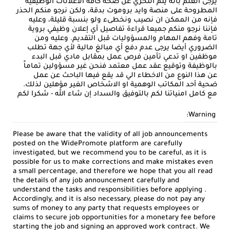
يرجى العلم بأنه يتم التحري عن صحة كافة الاعلانات الوظيفية
المطروحة على منصة وايد بروموت بدقة، ولكن نرجو منكم الحذر
فإنه من الممكن ان نصيب ونخطىء ولو بنسبة قليلة، وعليه
فإننا نرجو منكم جميعا قراءة تفاصيل أي إعلان وظيفي بروية
تامة وفهم المهام والمسؤوليات قبل التقديم. وعليه ومن
الضروري أيضا يرجى عدم دفع أي مبالغ مالية لأي جهة تطلب
موظفين او تدعي تأمين فرص عمل بمقابل مادي قبل البدء
بالوظيفة وتوقيع عقد عمل معتمد فنحن غير مسؤولين تماماً
عن هذا النوع من الاخطاء الي قد يقع فيها الباحث عن عمل
ضحية أحد المكاتب الوهمية او الاشخاص الغير مؤهلين لذلك.
مع كامل امنياتنا لكم بالتوفيق والسداد إن شاء الله - شكرا لكم
Warning:
Please be aware that the validity of all job announcements
posted on the WidePromote platform are carefully
investigated, but we recommend you to be careful, as it is
possible for us to make corrections and make mistakes even
a small percentage, and therefore we hope that you all read
the details of any job announcement carefully and
understand the tasks and responsibilities before applying .
Accordingly, and it is also necessary, please do not pay any
sums of money to any party that requests employees or
claims to secure job opportunities for a monetary fee before
starting the job and signing an approved work contract. We