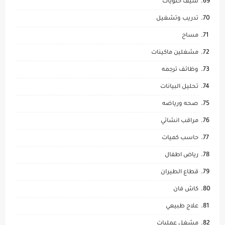
شيف حلويات
تدريب وتشغيل
مساح
مشغلين ماكينات
وظائف ترجمه
تحليل البيانات
صحه ورياضه
مراقب انشائي
حاسب كميات
رياض اطفال
قطاع الطيران
كاش فان
علاج طبيعي
مشغل عمليات