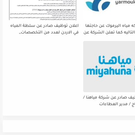
 مياه اليرموك عن حاجتها
اعلان توظيف صادر عن سلطة المياه
لتاليه كما تعلن الشركة عن
في الاردن لعدد من التخصصات,,
ة استقبال طلبات التوظيف
ينتهي التقديم بتاريح 29-4-2026
 دوام يوم الخميس
الموافق2026/5/21 القادم، حرصًا منها
الفرصة الكافية أمام
ستكمال إجراءات التقديم.
يف صادر عن شركة مياهنا /
اج / مدير العطاءات
ت / ضابط نوعية / مدقق
سي - مالي