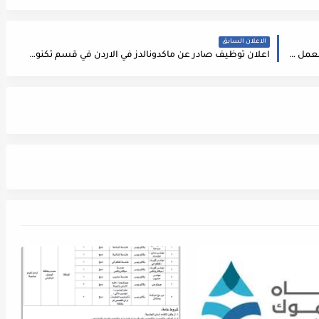
الاعلان السابق
مؤسسة زراعيه بحاجه لموظفي توزيع بضائع عدد 3 للعمل فورا
اعلان توظيف صادر عن ماكدونالدز في الاردن في قسم تكنولوجيا المعلومات