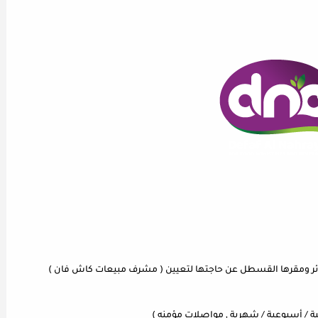
تعلن شركة ضفاف النهرين للصناعات الغذائية والعصائر ومقرها القسطل عن حاجتها لتعيين ( مشرف مبيعات كاش فان ) 