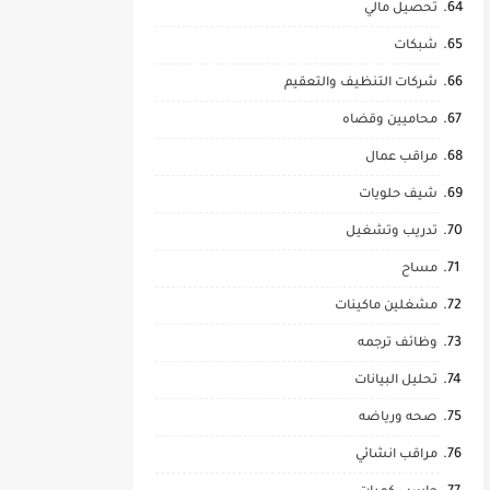
تحصيل مالي
شبكات
شركات التنظيف والتعقيم
محاميين وقضاه
مراقب عمال
شيف حلويات
تدريب وتشغيل
مساح
مشغلين ماكينات
وظائف ترجمه
تحليل البيانات
صحه ورياضه
مراقب انشائي