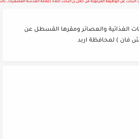
لبحث عن الوظيفة المرغوبة من خلال زر البحث أعلاه (علامة العدسة المصغرة)،، بالتوف
ت الغذائية والعصائر ومقرها القسطل عن
 فان ) لمحافظة اربد