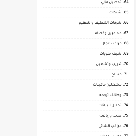
تحصيل مالي
شبكات
شركات التنظيف والتعقيم
محاميين وقضاه
مراقب عمال
شيف حلويات
تدريب وتشغيل
مساح
مشغلين ماكينات
وظائف ترجمه
تحليل البيانات
صحه ورياضه
مراقب انشائي