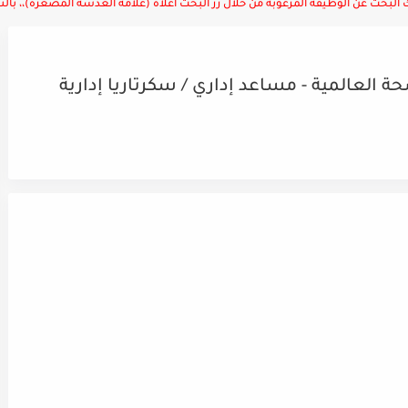
لبحث عن الوظيفة المرغوبة من خلال زر البحث أعلاه (علامة العدسة المصغرة)،، بالتوف
العالمية - مساعد إداري / سكرتاريا إدارية