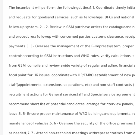
The incumbent will perform the followingduties:1.1. Coordinate timely initi
and requests for goodsand services, such as fellowships, DFCs and national t
follow-up system. 2. - 2. Review in GSM purchase orders for catalogueand
and procedures; followup with concerned parties customs clearance, receipt o
payments.3. 3 - Oversee the management of the E-Imprestsystem; proper i
controlsaccording to GSM instructions and WHO rules, verify calculations, 
from GSM, compile and review awide variety of regular and adhoc financial
focal point for HR issues; coordinatewith HR/EMRO establishment of new posit
staff(appointments, extensions, separations, etc) and non-staff contracts (
recruitment actions for General servicestaff and Special service agreements
recommend short list of potential candidates; arrange forinterview panels, 
leave.5. 5- Ensure proper maintenance of WRO buildingsand equipments, rep
maintenanceof vehicles.6. 6 - Oversee the security of the office premises
as needed; 7. 7 - Attend non-technical meetings withrepresentatives from 