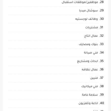
موظفين/موظفات استقبال
سوشال ميديا
وظائف لوجستيه
مشتريات
عمال انتاج
بنوك ومصارف
فني صيانة
ابحاث ومشاريع
عمال نظافه
فنيين
فني ميكانيك
سلامة عامة
اذاعة وتلفزيون