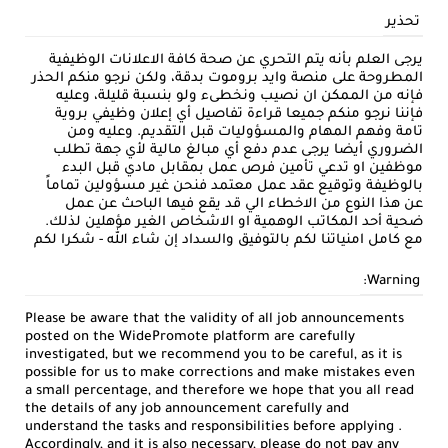
تحذير
يرجى العلم بأنه يتم التحري عن صحة كافة الاعلانات الوظيفية
المطروحة على منصة وايد بروموت بدقة، ولكن نرجو منكم الحذر
فإنه من الممكن ان نصيب ونخطىء ولو بنسبة قليلة، وعليه
فإننا نرجو منكم جميعا قراءة تفاصيل أي إعلان وظيفي بروية
تامة وفهم المهام والمسؤوليات قبل التقديم. وعليه ومن
الضروري أيضا يرجى عدم دفع أي مبالغ مالية لأي جهة تطلب
موظفين او تدعي تأمين فرص عمل بمقابل مادي قبل البدء
بالوظيفة وتوقيع عقد عمل معتمد فنحن غير مسؤولين تماماً
عن هذا النوع من الاخطاء الي قد يقع فيها الباحث عن عمل
ضحية أحد المكاتب الوهمية او الاشخاص الغير مؤهلين لذلك.
مع كامل امنياتنا لكم بالتوفيق والسداد إن شاء الله - شكرا لكم
Warning:
Please be aware that the validity of all job announcements
posted on the WidePromote platform are carefully
investigated, but we recommend you to be careful, as it is
possible for us to make corrections and make mistakes even
a small percentage, and therefore we hope that you all read
the details of any job announcement carefully and
understand the tasks and responsibilities before applying .
Accordingly, and it is also necessary, please do not pay any