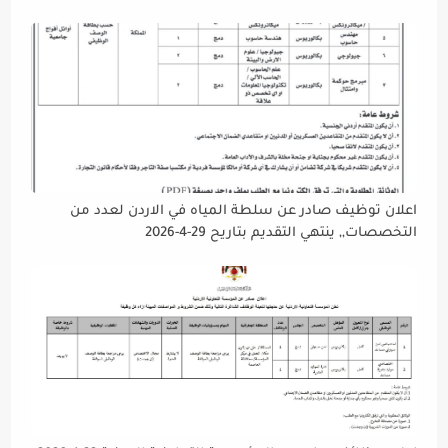
دوام يوم الخميس الموافق2026/5/21 القادم، حرصًا منها على
إتاحة الفرصة الكافية أمام الجميع لاستكمال إجراءات التقديم.
اعلان توظيف صادر عن سلطة المياه في الاردن لعدد من
التخصصات,, ينتهي التقديم بتاريح 29-4-2026