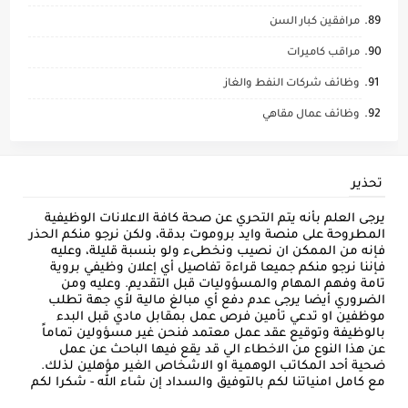
مرافقين كبار السن
مراقب كاميرات
وظائف شركات النفط والغاز
وظائف عمال مقاهي
تحذير
يرجى العلم بأنه يتم التحري عن صحة كافة الاعلانات الوظيفية
المطروحة على منصة وايد بروموت بدقة، ولكن نرجو منكم الحذر
فإنه من الممكن ان نصيب ونخطىء ولو بنسبة قليلة، وعليه
فإننا نرجو منكم جميعا قراءة تفاصيل أي إعلان وظيفي بروية
تامة وفهم المهام والمسؤوليات قبل التقديم. وعليه ومن
الضروري أيضا يرجى عدم دفع أي مبالغ مالية لأي جهة تطلب
موظفين او تدعي تأمين فرص عمل بمقابل مادي قبل البدء
بالوظيفة وتوقيع عقد عمل معتمد فنحن غير مسؤولين تماماً
عن هذا النوع من الاخطاء الي قد يقع فيها الباحث عن عمل
ضحية أحد المكاتب الوهمية او الاشخاص الغير مؤهلين لذلك.
مع كامل امنياتنا لكم بالتوفيق والسداد إن شاء الله - شكرا لكم