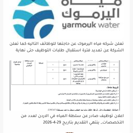
تعلن شركه مياه اليرموك عن حاجتها للوظائف التاليه كما تعلن
الشركة عن تمديد فترة استقبال طلبات التوظيف حتى نهاية
دوام يوم الخميس الموافق2026/5/21 القادم، حرصًا منها على
إتاحة الفرصة الكافية أمام الجميع لاستكمال إجراءات التقديم.
اعلان توظيف صادر عن سلطة المياه في الاردن لعدد من
التخصصات,, ينتهي التقديم بتاريح 29-4-2026