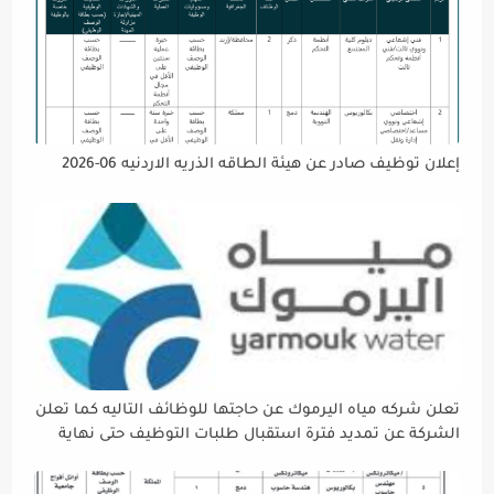
إعلان توظيف صادر عن هيئة الطاقه الذريه الاردنيه 06-2026
تعلن شركه مياه اليرموك عن حاجتها للوظائف التاليه كما تعلن
الشركة عن تمديد فترة استقبال طلبات التوظيف حتى نهاية
دوام يوم الخميس الموافق2026/5/21 القادم، حرصًا منها على
إتاحة الفرصة الكافية أمام الجميع لاستكمال إجراءات التقديم.