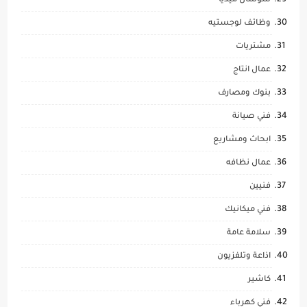
سوشال ميديا
وظائف لوجستيه
مشتريات
عمال انتاج
بنوك ومصارف
فني صيانة
ابحاث ومشاريع
عمال نظافه
فنيين
فني ميكانيك
سلامة عامة
اذاعة وتلفزيون
كاشير
فني كهرباء