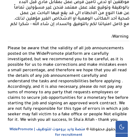
موظفين او تدعي تأمين فرص عمل بمقابل مادي قبل البدء
بالوظيفة وتوقيع عقد عمل معتمد فنحن غير مسؤولين تماماً
عن هذا النوع من الاخطاء الي قد يقع فيها الباحث عن عمل
ضحية أحد المكاتب الوهمية او الاشخاص الغير مؤهلين لذلك.
مع كامل امنياتنا لكم بالتوفيق والسداد إن شاء الله - شكرا لكم
Warning:
Please be aware that the validity of all job announcements
posted on the WidePromote platform are carefully
investigated, but we recommend you to be careful, as it is
possible for us to make corrections and make mistakes even
a small percentage, and therefore we hope that you all read
the details of any job announcement carefully and
understand the tasks and responsibilities before applying .
Accordingly, and it is also necessary, please do not pay any
sums of money to any party that requests employees or
claims to secure job opportunities for a monetary fee before
starting the job and signing an approved work contract. We
are not fully responsible for this type of errors in which a job
seeker may fall victim to a fake office or people Not eligible
for it. We wish you all success, In Sha'a Allah - thank you
جميع الحقوق محفوظة ©
منصة وايد بروموت للتوظيف | WidePromote
for recruitment