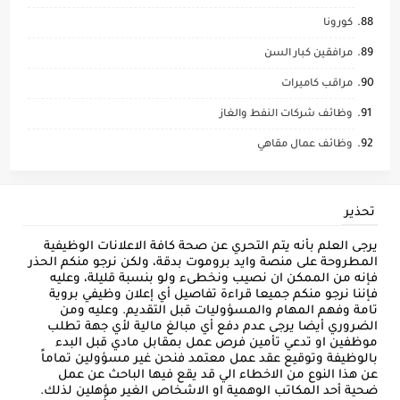
كورونا
مرافقين كبار السن
مراقب كاميرات
وظائف شركات النفط والغاز
وظائف عمال مقاهي
تحذير
يرجى العلم بأنه يتم التحري عن صحة كافة الاعلانات الوظيفية
المطروحة على منصة وايد بروموت بدقة، ولكن نرجو منكم الحذر
فإنه من الممكن ان نصيب ونخطىء ولو بنسبة قليلة، وعليه
فإننا نرجو منكم جميعا قراءة تفاصيل أي إعلان وظيفي بروية
تامة وفهم المهام والمسؤوليات قبل التقديم. وعليه ومن
الضروري أيضا يرجى عدم دفع أي مبالغ مالية لأي جهة تطلب
موظفين او تدعي تأمين فرص عمل بمقابل مادي قبل البدء
بالوظيفة وتوقيع عقد عمل معتمد فنحن غير مسؤولين تماماً
عن هذا النوع من الاخطاء الي قد يقع فيها الباحث عن عمل
ضحية أحد المكاتب الوهمية او الاشخاص الغير مؤهلين لذلك.