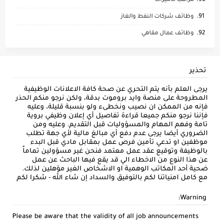
مراقب كاميرات
وظائف شركات النفط والغاز
وظائف عمال مقاهي
تحذير
يرجى العلم بأنه يتم التحري عن صحة كافة الاعلانات الوظيفية
المطروحة على منصة وايد بروموت بدقة، ولكن نرجو منكم الحذر
فإنه من الممكن ان نصيب ونخطىء ولو بنسبة قليلة، وعليه
فإننا نرجو منكم جميعا قراءة تفاصيل أي إعلان وظيفي بروية
تامة وفهم المهام والمسؤوليات قبل التقديم. وعليه ومن
الضروري أيضا يرجى عدم دفع أي مبالغ مالية لأي جهة تطلب
موظفين او تدعي تأمين فرص عمل بمقابل مادي قبل البدء
بالوظيفة وتوقيع عقد عمل معتمد فنحن غير مسؤولين تماماً
عن هذا النوع من الاخطاء الي قد يقع فيها الباحث عن عمل
ضحية أحد المكاتب الوهمية او الاشخاص الغير مؤهلين لذلك.
مع كامل امنياتنا لكم بالتوفيق والسداد إن شاء الله - شكرا لكم
Warning:
Please be aware that the validity of all job announcements