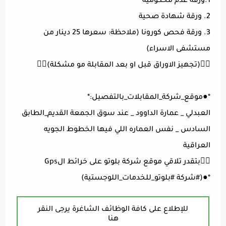
1.ورقة عدم محكومية
2. ورقة شهادة صحية
3. ورقة فحص كورونا (ملاحظة: سعرها 25 دينار من
مستشفى الاسراء)
👈🏼(تجهيز الاوراق قبل او بعد المقابلة مو مشكلة)👉🏽
*●موقع_شركة_المقابلات_بالتفصيل:*
العبدلي _ عمارة الداوود _ عند سوق الجمعة القديم_الطابق
السادس _ نفس العماره اللي فيها الخطوط الجويه
العراقية
👈🏼بتقدر تلاقي موقع شركة بلوتو على خرائط الGps
*●(#شركة #بلوتو_للخدمات_اللوجستية)
للإطلاع على كافة الوظائف الشاغرة يرجى النقر
هنا