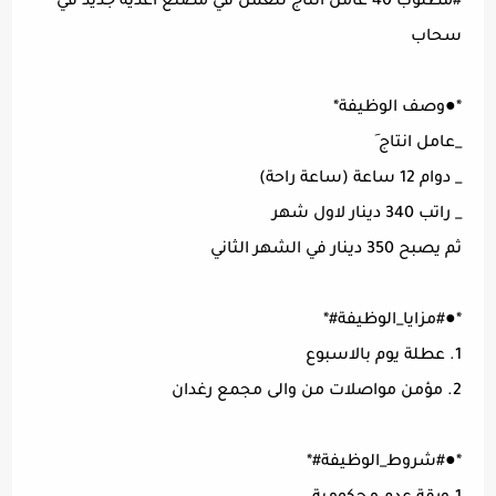
#مطلوب 40 عامل انتاج للعمل في مصنع اغذية جديد في
سحاب
*●وصف الوظيفة*
_عامل انتاج َ
_ دوام 12 ساعة (ساعة راحة)
_ راتب 340 دينار لاول شهر
ثم يصبح 350 دينار في الشهر الثاني
*●#مزايا_الوظيفة#*
1. عطلة يوم بالاسبوع
2. مؤمن مواصلات من والى مجمع رغدان
*●#شروط_الوظيفة#*