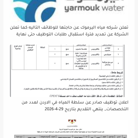
تعلن شركه مياه اليرموك عن حاجتها للوظائف التاليه كما تعلن
الشركة عن تمديد فترة استقبال طلبات التوظيف حتى نهاية
دوام يوم الخميس الموافق2026/5/21 القادم، حرصًا منها على
إتاحة الفرصة الكافية أمام الجميع لاستكمال إجراءات التقديم.
اعلان توظيف صادر عن سلطة المياه في الاردن لعدد من
التخصصات,, ينتهي التقديم بتاريح 29-4-2026