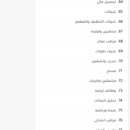
تحصيل مالي
شبكات
شركات التنظيف والتعقيم
محاميين وقضاه
مراقب عمال
شيف حلويات
تدريب وتشغيل
مساح
مشغلين ماكينات
وظائف ترجمه
تحليل البيانات
صحه ورياضه
مراقب انشائي